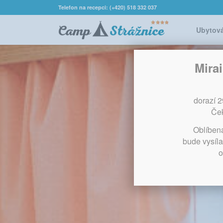
Telefon na recepci: (+420) 518 332 037
Ubytov
Mira
dorazí 
Ček
Oblíben
bude vysíla
o