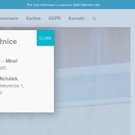
Pro více informací o rozvozu jídel klikněte zde
ezervace
Kariéra
GDPR
Kontakt
CLOSE
žnice
i –
Mirai
!
tří.
Michálek
Frekvence 1,
i!