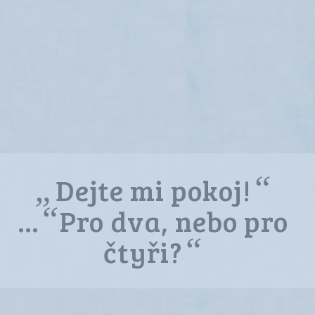
„
“
Dejte mi pokoj!
“
…
Pro dva, nebo pro
“
čtyři?