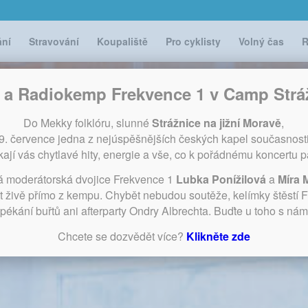
ání
Stravování
Koupaliště
Pro cyklisty
Volný čas
R
i a Radiokemp Frekvence 1 v Camp Strá
Do Mekky folklóru, slunné
Strážnice na jižní Moravě
,
29. července jedna z nejúspěšnějších českých kapel současnost
ají vás chytlavé hity, energie a vše, co k pořádnému koncertu pa
á moderátorská dvojice Frekvence 1
Lubka Ponížilová
a
Míra 
t živě přímo z kempu. Chybět nebudou soutěže, kelímky štěstí 
pékání buřtů ani afterparty Ondry Albrechta. Buďte u toho s nám
Chcete se dozvědět více?
Klikněte zde