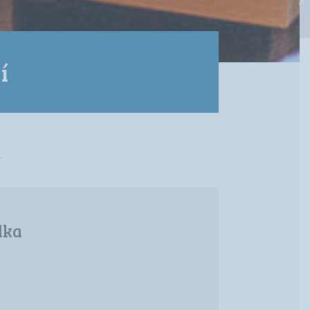
í
dka