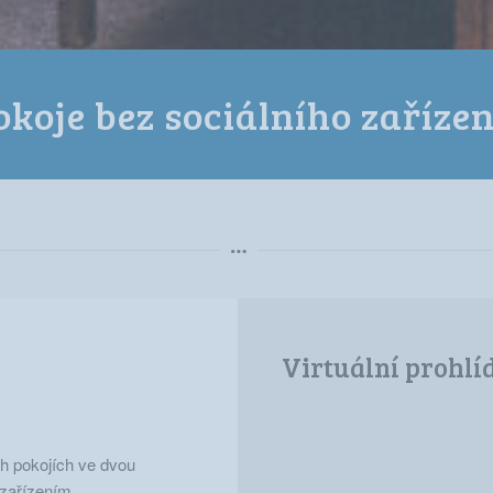
okoje bez sociálního zařízen
e
Virtuální prohlí
h pokojích ve dvou
zařízením.