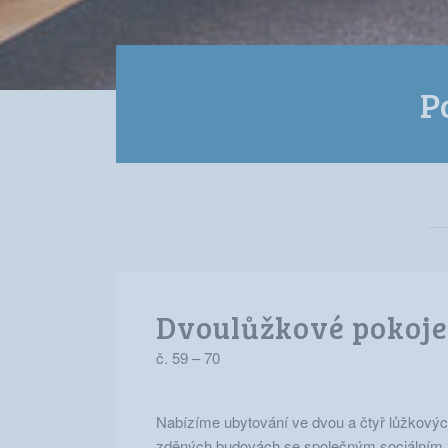
P
Dvoulůžkové pokoj
č. 59 – 70
Nabízíme ubytování ve dvou a čtyř lůžkovýc
zděných budovách se společným sociálním 