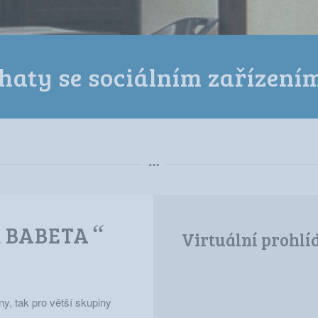
haty se sociálním zařízení
„
“
BABETA
Virtuální prohlí
ny, tak pro větší skupiny