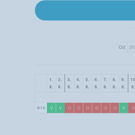
Od:
1.
2.
3.
4.
5.
6.
7.
8.
9.
10
8.
8.
8.
8.
8.
8.
8.
8.
8.
8
B16
V
V
O
O
O
O
O
O
V