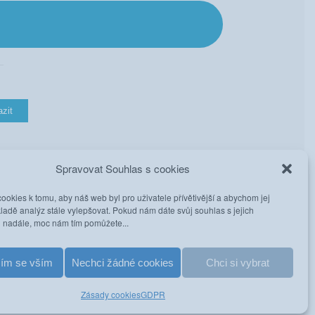
Spravovat Souhlas s cookies
23.
24.
25.
26.
27.
28.
29.
30.
31.
okies k tomu, aby náš web byl pro uživatele přívětivější a abychom jej
8.
8.
8.
8.
8.
8.
8.
8.
8.
ladě analýz stále vylepšovat. Pokud nám dáte svůj souhlas s jejich
i nadále, moc nám tím pomůžete...
O
O
O
O
O
O
O
V
V
sím se vším
Nechci žádné cookies
Chci si vybrat
Zásady cookies
GDPR