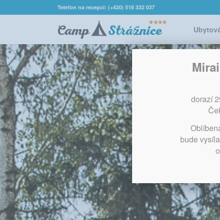
Telefon na recepci: (+420) 518 332 037
Ubytov
Mira
dorazí 
Ček
Oblíben
bude vysíla
o