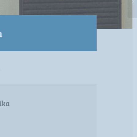
m
dka