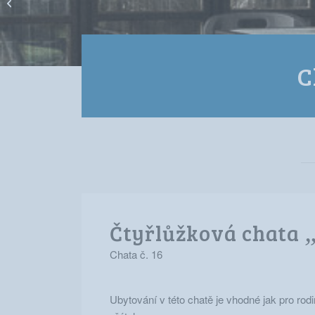
„STYL“
C
Čtyřlůžková chata
Chata č. 16
Ubytování v této chatě je vhodné jak pro rodi