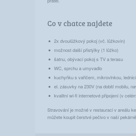
přátel.
Co v chatce najdete
2x dvoulůžkový pokoj (vč. lůžkovin)
možnost další přistýlky (1 lůžko)
šatnu, obývací pokoj s TV a terasu
WC, sprchu a umyvadlo
kuchyňku s vařičem, mikrovlnkou, lednicí
el. zásuvky na 230V (na dobití mobilu, na
kvalitní wi-fi internetové připojení (v ce
Stravování je možné v restauraci v areálu ke
můžete koupit čerstvé pečivo v naší pekárně