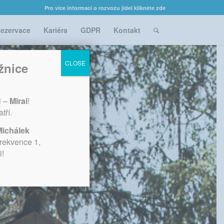
Pro více informací o rozvozu jídel klikněte zde
ezervace
Kariéra
GDPR
Kontakt
CLOSE
žnice
i –
Mirai
!
tří.
Michálek
Frekvence 1,
i!