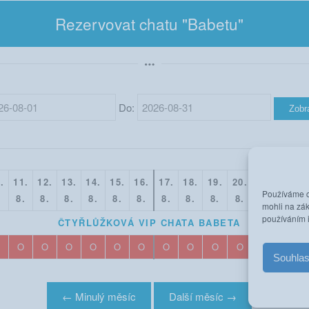
Rezervovat chatu "Babetu"
Do:
.
11.
12.
13.
14.
15.
16.
17.
18.
19.
20.
21.
22.
Používáme co
.
8.
8.
8.
8.
8.
8.
8.
8.
8.
8.
8.
8.
mohli na zák
používáním 
ČTYŘLŮŽKOVÁ VIP CHATA BABETA
O
O
O
O
O
O
O
O
O
O
O
O
O
Souhla
← Minulý měsíc
Další měsíc →