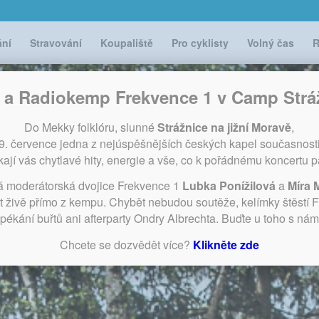
ání
Stravování
Koupaliště
Pro cyklisty
Volný čas
R
i a Radiokemp Frekvence 1 v Camp Strá
Do Mekky folklóru, slunné
Strážnice na jižní Moravě
,
29. července jedna z nejúspěšnějších českých kapel současnost
ají vás chytlavé hity, energie a vše, co k pořádnému koncertu pa
á moderátorská dvojice Frekvence 1
Lubka Ponížilová
a
Míra 
t živě přímo z kempu. Chybět nebudou soutěže, kelímky štěstí 
pékání buřtů ani afterparty Ondry Albrechta. Buďte u toho s nám
Chcete se dozvědět více?
Klikněte zde