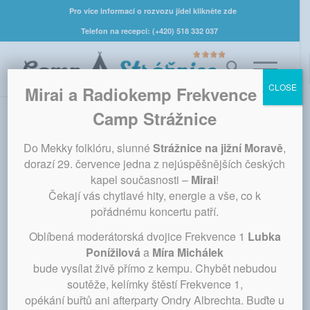
Pro více informací o rozvozu jídel klikněte zde
Telefon na recepci: (+420) 518 332 037
CLOSE
Mirai a Radiokemp Frekvence 1 v
Camp Strážnice
Pravidelný rozvoz
Do Mekky folklóru, slunné
Strážnice na jižní Moravě
,
obědů
dorazí 29. července jedna z nejúspěšnějších českých
kapel současnosti –
Mirai
!
Čekají vás chytlavé hity, energie a vše, co k
Restaurace CampStrážnice nabízí
smluvní rozvoz
pořádnému koncertu patří.
předem objednaného obědového menu
nejen do
zaměstnání, ale i k Vám domů, a to
po celý rok, nejen
Oblíbená moderátorská dvojice Frekvence 1
Lubka
v době mimořádných vládních opatření.
Ponížilová
a
Míra Michálek
bude vysílat živě přímo z kempu. Chybět nebudou
Vybírat můžete ze tří až pěti obědových menu (ad.
soutěže, kelímky štěstí Frekvence 1,
server
menicka.cz
) a platíte jednou měsíčně.
opékání buřtů ani afterparty Ondry Albrechta. Buďte u