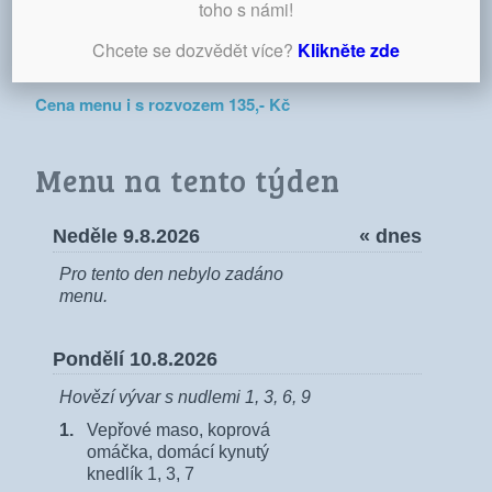
toho s námi!
Více informací a objednávky jídel na telefonech:
(+420)
518 332 074
, (+420) 724 337 915, případně na e-mailu
Chcete se dozvědět více?
Klikněte zde
restaurace@camp-straznice.cz
Cena menu i s rozvozem 135,- Kč
Menu na tento týden