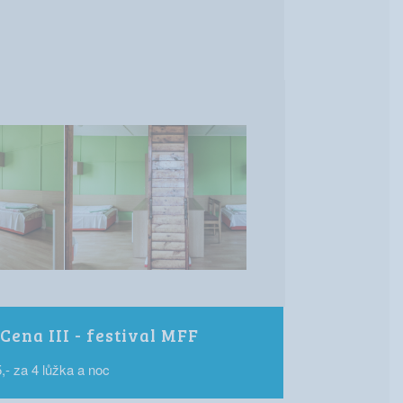
Cena III - festival MFF
,- za 4 lůžka a noc