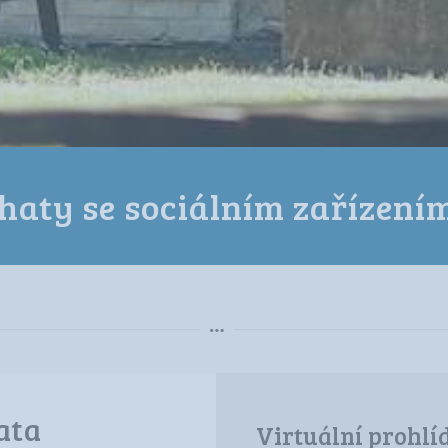
haty se sociálním zařízení
ata
Virtuální prohlí