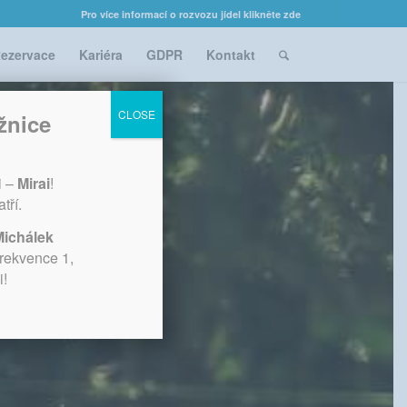
Pro více informací o rozvozu jídel klikněte zde
ezervace
Kariéra
GDPR
Kontakt
CLOSE
žnice
i –
Mirai
!
tří.
Michálek
Frekvence 1,
i!