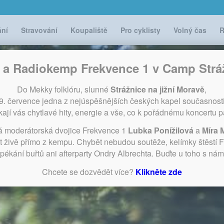
ání
Stravování
Koupaliště
Pro cyklisty
Volný čas
R
i a Radiokemp Frekvence 1 v Camp Strá
Do Mekky folklóru, slunné
Strážnice na jižní Moravě
,
29. července jedna z nejúspěšnějších českých kapel současnost
ají vás chytlavé hity, energie a vše, co k pořádnému koncertu pa
á moderátorská dvojice Frekvence 1
Lubka Ponížilová
a
Míra 
t živě přímo z kempu. Chybět nebudou soutěže, kelímky štěstí 
pékání buřtů ani afterparty Ondry Albrechta. Buďte u toho s nám
Chcete se dozvědět více?
Klikněte zde