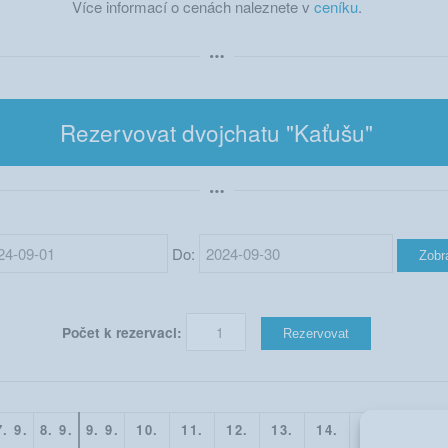
Více informací o cenách naleznete v
ceníku
.
Rezervovat dvojchatu "Kaťušu"
Do:
Počet k rezervaci:
7. 9.
8. 9.
9. 9.
10.
11.
12.
13.
14.
15.
16.