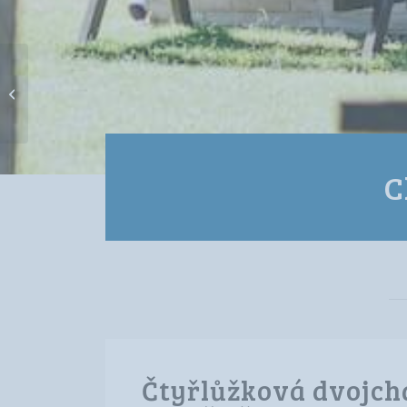
Čtyřlůžková chata
Diana
C
Čtyřlůžková dvojch