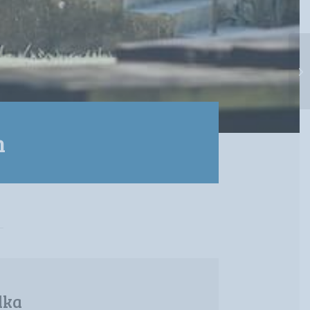
m
dka