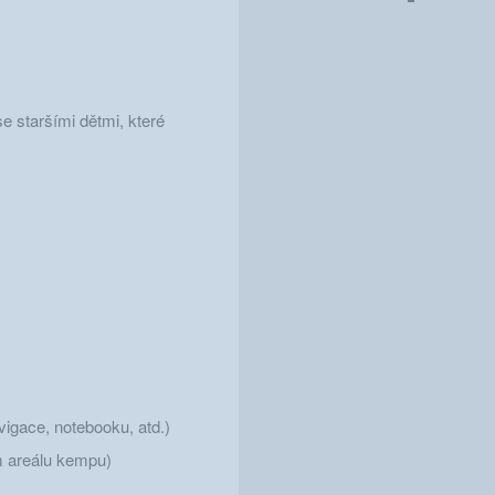
se staršími dětmi, které
vigace, notebooku, atd.)
lém areálu kempu)