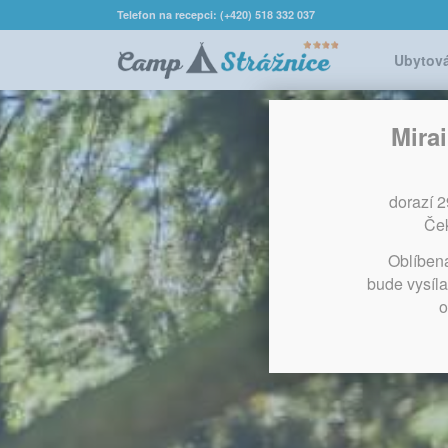
Telefon na recepci: (+420) 518 332 037
Ubytov
Mira
dorazí 
Ček
Oblíben
bude vysíla
o