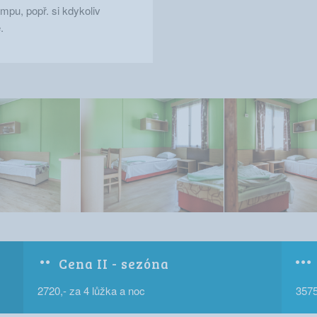
mpu, popř. si kdykoliv
.
Cena II - sezóna
2720,- za 4 lůžka a noc
3575