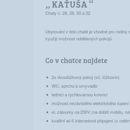
„
“
KAŤUŠA
Chaty č. 26, 28, 30 a 32
Ubytování v této chatě je vhodné pro rodiny 
využijí možnost oddělených pokojů.
Co v chatce najdete
2x dvoulůžkový pokoj (vč. lůžkovin)
WC, sprchu a umyvadlo
lednici a rychlovarnou konvici
možnost nezávislého elektrického topení
el. zásuvky na 230V (na dobití mobilu, na
kvalitní wi-fi internetové připojení (v ce