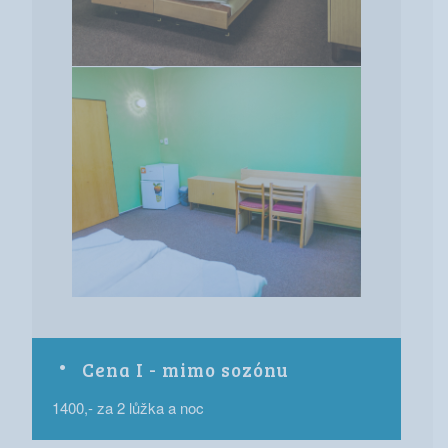
Cena I - mimo sozónu
1400,- za 2 lůžka a noc