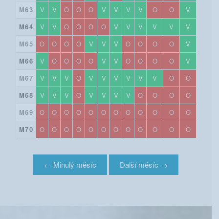
M63
V
V
O
O
O
V
V
V
V
O
O
V
V
M64
V
V
O
O
O
O
V
V
V
V
V
V
V
M65
O
O
O
O
V
V
V
O
O
O
O
V
V
M66
V
O
O
O
O
V
V
O
O
O
O
V
V
M67
V
V
V
O
V
V
V
V
V
V
O
O
O
M68
V
V
V
O
V
V
V
V
O
O
O
O
O
M69
O
O
O
O
O
O
O
O
O
O
O
O
O
M70
O
O
O
O
O
O
O
O
O
O
O
O
O
← Minulý měsíc
Další měsíc →