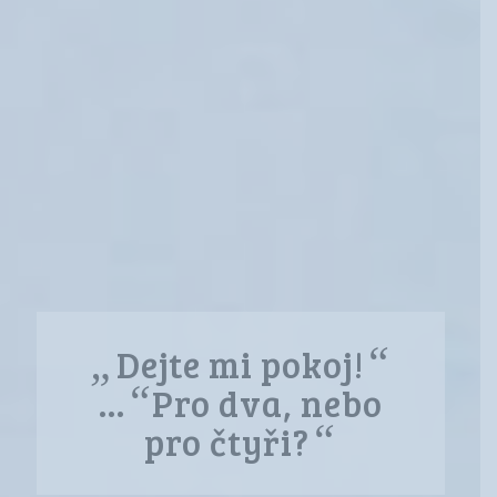
„
“
Dejte mi pokoj!
“
…
Pro dva, nebo
“
pro čtyři?