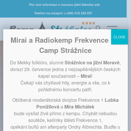
Pro více informací o rozvozu jídel klikněte zde
Telefon na recepci: (+420) 518 332 037
CLOSE
Mirai a Radiokemp Frekvence 1 v
Camp Strážnice
Do Mekky folklóru, slunné
Strážnice na jižní Moravě
,
dorazí 29. července jedna z nejúspěšnějších českých
kapel současnosti –
Mirai
!
Čekají vás chytlavé hity, energie a vše, co k
pořádnému koncertu patří.
Oblíbená moderátorská dvojice Frekvence 1
Lubka
Ponížilová
a
Míra Michálek
bude vysílat živě přímo z kempu. Chybět nebudou
soutěže, kelímky štěstí Frekvence 1,
opékání buřtů ani afterparty Ondry Albrechta. Buďte u