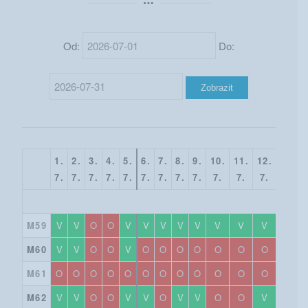
Od:
Do:
1.
2.
3.
4.
5.
6.
7.
8.
9.
10.
11.
12.
13.
7.
7.
7.
7.
7.
7.
7.
7.
7.
7.
7.
7.
7.
M59
V
V
O
O
V
V
V
V
V
V
V
V
V
M60
V
V
O
O
V
O
O
O
O
O
O
O
O
M61
O
O
O
O
O
O
O
O
O
O
O
O
O
M62
V
V
O
O
V
V
O
V
V
O
O
V
V