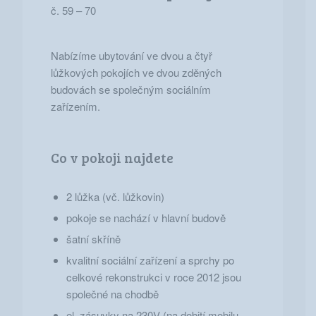
č. 59 – 70
Nabízíme ubytování ve dvou a čtyř
lůžkových pokojích ve dvou zděných
budovách se společným sociálním
zařízením.
Co v pokoji najdete
2 lůžka (vč. lůžkovin)
pokoje se nachází v hlavní budově
šatní skříně
kvalitní sociální zařízení a sprchy po
celkové rekonstrukci v roce 2012 jsou
společné na chodbě
el. zásuvky na 230V (na dobití mobilu,